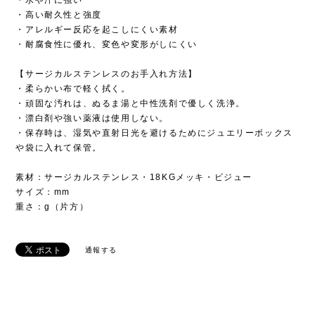
・高い耐久性と強度
・アレルギー反応を起こしにくい素材
・耐腐食性に優れ、変色や変形がしにくい
【サージカルステンレスのお手入れ方法】
・柔らかい布で軽く拭く。
・頑固な汚れは、ぬるま湯と中性洗剤で優しく洗浄。
・漂白剤や強い薬液は使用しない。
・保存時は、湿気や直射日光を避けるためにジュエリーボックス
や袋に入れて保管。
素材：サージカルステンレス・18KGメッキ・ビジュー
サイズ：mm
重さ：g（片方）
通報する