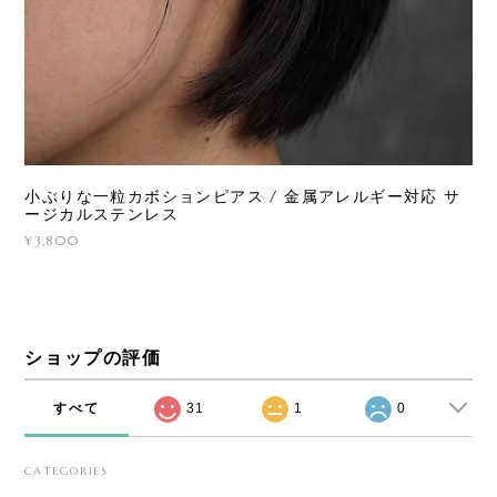
小ぶりな一粒カボションピアス / 金属アレルギー対応 サ
ージカルステンレス
¥3,800
ショップの評価
すべて
31
1
0
CATEGORIES