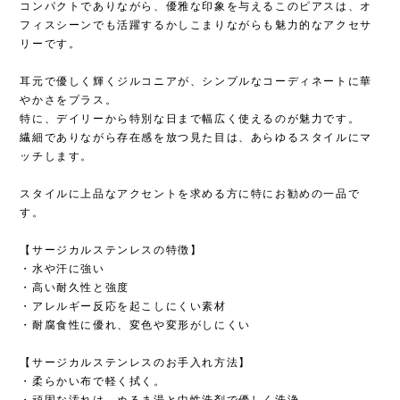
コンパクトでありながら、優雅な印象を与えるこのピアスは、オ
フィスシーンでも活躍するかしこまりながらも魅力的なアクセサ
リーです。
耳元で優しく輝くジルコニアが、シンプルなコーディネートに華
やかさをプラス。
特に、デイリーから特別な日まで幅広く使えるのが魅力です。
繊細でありながら存在感を放つ見た目は、あらゆるスタイルにマ
ッチします。
スタイルに上品なアクセントを求める方に特にお勧めの一品で
す。
【サージカルステンレスの特徴】
・水や汗に強い
・高い耐久性と強度
・アレルギー反応を起こしにくい素材
・耐腐食性に優れ、変色や変形がしにくい
【サージカルステンレスのお手入れ方法】
・柔らかい布で軽く拭く。
・頑固な汚れは、ぬるま湯と中性洗剤で優しく洗浄。