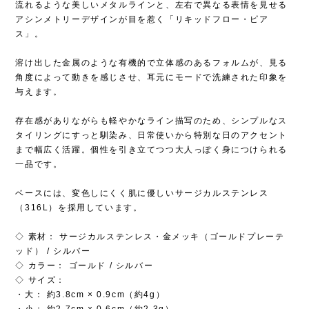
流れるような美しいメタルラインと、左右で異なる表情を見せる
アシンメトリーデザインが目を惹く「リキッドフロー・ピア
ス」。
溶け出した金属のような有機的で立体感のあるフォルムが、見る
角度によって動きを感じさせ、耳元にモードで洗練された印象を
与えます。
存在感がありながらも軽やかなライン描写のため、シンプルなス
タイリングにすっと馴染み、日常使いから特別な日のアクセント
まで幅広く活躍。個性を引き立てつつ大人っぽく身につけられる
一品です。
ベースには、変色しにくく肌に優しいサージカルステンレス
（316L）を採用しています。
◇ 素材： サージカルステンレス・金メッキ（ゴールドプレーテ
ッド） / シルバー
◇ カラー： ゴールド / シルバー
◇ サイズ：
・大： 約3.8cm × 0.9cm（約4g）
・小： 約2.7cm × 0.6cm（約2.3g）