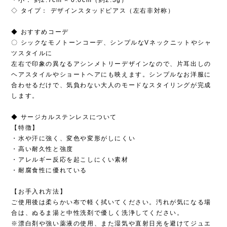
◇ タイプ： デザインスタッドピアス（左右非対称）
◆ おすすめコーデ
〇 シックなモノトーンコーデ、シンプルなVネックニットやシャ
ツスタイルに
左右で印象の異なるアシンメトリーデザインなので、片耳出しの
ヘアスタイルやショートヘアにも映えます。シンプルなお洋服に
合わせるだけで、気負わない大人のモードなスタイリングが完成
します。
◆ サージカルステンレスについて
【特徴】
・水や汗に強く、変色や変形がしにくい
・高い耐久性と強度
・アレルギー反応を起こしにくい素材
・耐腐食性に優れている
【お手入れ方法】
ご使用後は柔らかい布で軽く拭いてください。汚れが気になる場
合は、ぬるま湯と中性洗剤で優しく洗浄してください。
※漂白剤や強い薬液の使用、また湿気や直射日光を避けてジュエ